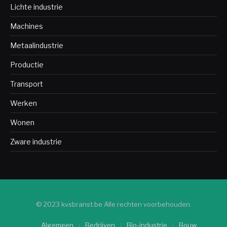
Lichte industrie
Machines
Metaalindustrie
Productie
Transport
Werken
Wonen
Zware industrie
© 2023 kvsbranst.be Alle rechten voorbehouden.
Algemeen
Bedrijven
Bio-industrie
Bouw